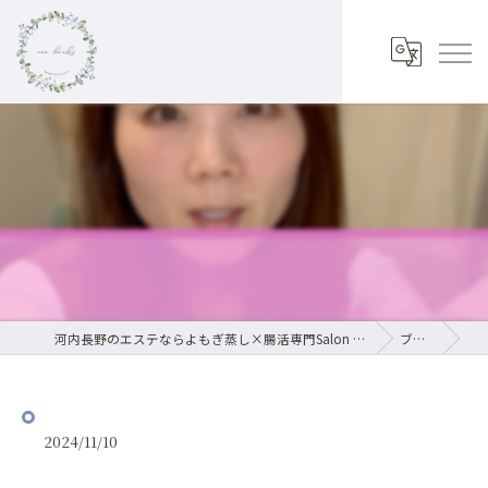
⁡
河内長野のエステならよもぎ蒸し×腸活専門Salon noa herbs
ブログ
2024/11/10