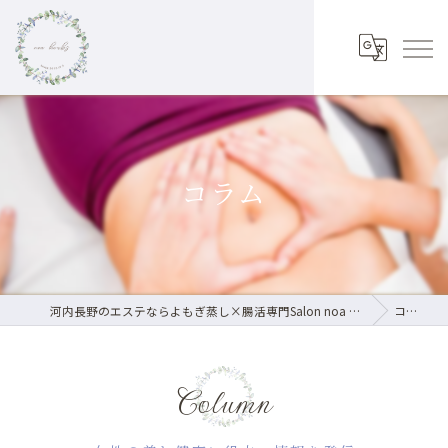
コラム
河内長野のエステならよもぎ蒸し×腸活専門Salon noa herbs
コラム
Column